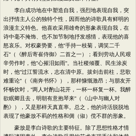
李白成功地在中塑造自我，强烈地表现自我，突
出抒情主人公的独特个性，因而他的诗歌具有鲜明的
浪漫主义特色。他喜欢采用雄奇的形象表现自我，在
诗中毫不掩饰、也不加节制地抒发感情，表现他的喜
怒哀乐。对权豪势要，他"手持一枝菊，调笑二千
石"（《醉后寄崔侍御》二首之一）；看到劳动人民艰
辛劳作时，他"心摧泪如雨"。当社稷倾覆、民生涂炭
时，他"过江誓流水，志在清中原。拔剑击前柱，悲歌
难重论"（《南奔书怀》），那样慷慨激昂；与朋友开
怀畅饮时，"两人对酌山花开，一杯一杯复一杯。我醉
欲眠卿且去，明朝有意抱琴来"（《山中与幽人对
酌》），又是那样天真直率。总之，他的诗活脱脱地
表现了他豪放不羁的性格和倜（俶）傥不群的形象。
豪放是李白诗歌的主要特征。除了思想性格才情