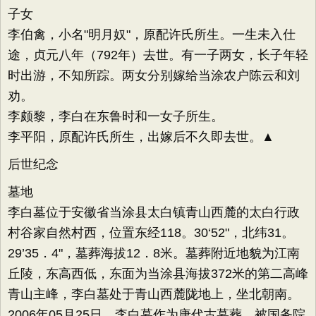
子女
李伯禽，小名"明月奴"，原配许氏所生。一生未入仕
途，贞元八年（792年）去世。有一子两女，长子年轻
时出游，不知所踪。两女分别嫁给当涂农户陈云和刘
劝。
李颇黎，李白在东鲁时和一女子所生。
李平阳，原配许氏所生，出嫁后不久即去世。▲
后世纪念
墓地
李白墓位于安徽省当涂县太白镇青山西麓的太白行政
村谷家自然村西，位置东经118。30‘52"，北纬31。
29’35．4"，墓葬海拔12．8米。墓葬附近地貌为江南
丘陵，东高西低，东面为当涂县海拔372米的第二高峰
青山主峰，李白墓处于青山西麓陇地上，坐北朝南。
2006年05月25日，李白墓作为唐代古墓葬，被国务院