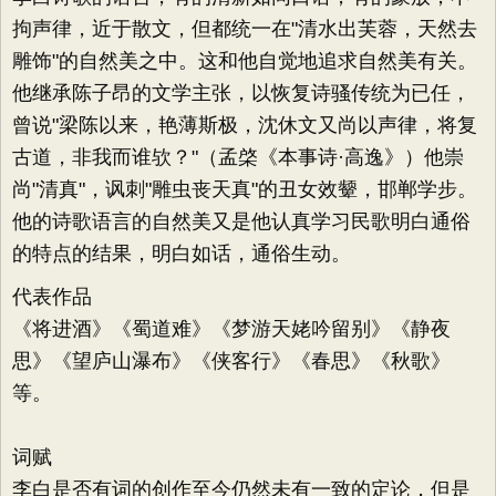
拘声律，近于散文，但都统一在"清水出芙蓉，天然去
雕饰"的自然美之中。这和他自觉地追求自然美有关。
他继承陈子昂的文学主张，以恢复诗骚传统为已任，
曾说"梁陈以来，艳薄斯极，沈休文又尚以声律，将复
古道，非我而谁欤？"（孟棨《本事诗·高逸》）他崇
尚"清真"，讽刺"雕虫丧天真"的丑女效颦，邯郸学步。
他的诗歌语言的自然美又是他认真学习民歌明白通俗
的特点的结果，明白如话，通俗生动。
代表作品
《将进酒》《蜀道难》《梦游天姥吟留别》《静夜
思》《望庐山瀑布》《侠客行》《春思》《秋歌》
等。
词赋
李白是否有词的创作至今仍然未有一致的定论，但是