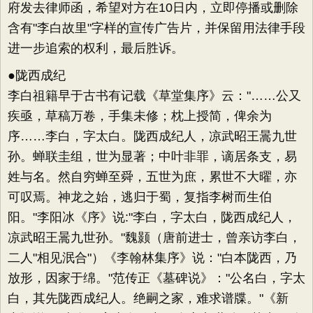
府发去律师函，希望对方在10日内，立即停播或删除
含有"李白故里"字样的宣传广告片，并保留用法律手段
进一步追索的权利，最后胜诉。
●陇西成纪
李白祖籍早于古书有记载《草堂集序》云："……公又
疾亟，草稿万卷，手集未修；枕上授简，俾余为
序……李白，字太白。陇西成纪人，凉武昭王暠九世
孙。蝉联圭组，世为显著；中叶非罪，谪居条支，易
姓与名。然自穷蝉至舜，五世为庶，累世不大曜，亦
可叹焉。神龙之始，逃归于蜀，复指李树而生伯
阳。"李阳冰《序》说:"李白，字太白，陇西成纪人，
凉武昭王暠九世孙。"魏颢（唐前进士，曾亲访李白，
二人"相见泯合"）《李翰林集序》说："白本陇西，乃
放形，因家于绵。"范传正《墓碑说》："公名白，字太
白，其先陇西成纪人。绝嗣之家，难求谱牒。"《新