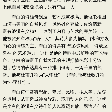
浩然长于五绝，王昌龄等七绝写得很好，兼长五绝与
七绝而且同臻极境的，只有李白一人。
李白的诗雄奇飘逸，艺术成就极高。他讴歌祖国
山河与美丽的自然风光，风格雄奇奔放，俊逸清新，
富有浪漫主义精神，达到了内容与艺术的完美统一。
他被贺知章称为"谪仙人"，其诗大多为描写山水和抒发
内心的情感为主。李白的诗具有"笔落惊风雨，诗成泣
鬼神"的艺术魅力，这也是他的诗歌中最鲜明的艺术特
色。李白的诗富于自我表现的主观抒情色彩十分浓
烈，感情的表达具有一种排山倒海、一泻千里的气
势。他与杜甫并称为"大李杜"，（李商隐与杜牧并称
为"小李杜"）。
李白诗中常将想象、夸张、比喻、拟人等手法综
合运用，从而造成神奇异彩、瑰丽动人的意境，这就
是李白的浪漫主义诗作给人以豪迈奔放、飘逸若仙的