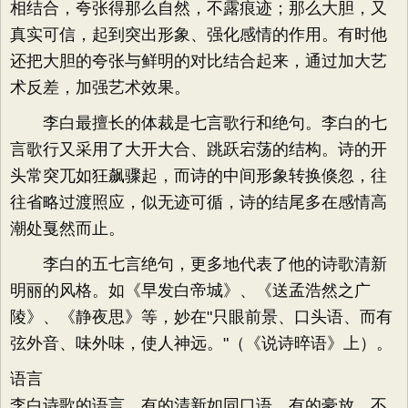
相结合，夸张得那么自然，不露痕迹；那么大胆，又
真实可信，起到突出形象、强化感情的作用。有时他
还把大胆的夸张与鲜明的对比结合起来，通过加大艺
术反差，加强艺术效果。
李白最擅长的体裁是七言歌行和绝句。李白的七
言歌行又采用了大开大合、跳跃宕荡的结构。诗的开
头常突兀如狂飙骤起，而诗的中间形象转换倏忽，往
往省略过渡照应，似无迹可循，诗的结尾多在感情高
潮处戛然而止。
李白的五七言绝句，更多地代表了他的诗歌清新
明丽的风格。如《早发白帝城》、《送孟浩然之广
陵》、《静夜思》等，妙在"只眼前景、口头语、而有
弦外音、味外味，使人神远。"（《说诗晬语》上）。
语言
李白诗歌的语言，有的清新如同口语，有的豪放，不