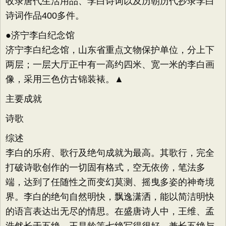
收录唐代生活用品、李白诗词以及历朝历代抄录李白
诗词作品400多件。
●济宁李白纪念馆
济宁李白纪念馆，山东省重点文物保护单位，分上下
两层；一层大厅正中有一高约四米、宽一米的李白画
像，采用三色仿古锦装裱。▲
主要成就
诗歌
综述
李白的乐府、歌行及绝句成就为最高。其歌行，完全
打破诗歌创作的一切固有格式，空无依傍，笔法多
端，达到了任随性之而变幻莫测、摇曳多姿的神奇境
界。李白的绝句自然明快，飘逸潇洒，能以简洁明快
的语言表达出无尽的情思。在盛唐诗人中，王维、孟