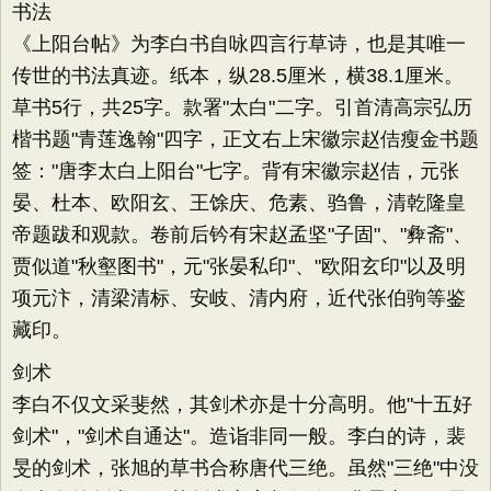
书法
《上阳台帖》为李白书自咏四言行草诗，也是其唯一
传世的书法真迹。纸本，纵28.5厘米，横38.1厘米。
草书5行，共25字。款署"太白"二字。引首清高宗弘历
楷书题"青莲逸翰"四字，正文右上宋徽宗赵佶瘦金书题
签："唐李太白上阳台"七字。背有宋徽宗赵佶，元张
晏、杜本、欧阳玄、王馀庆、危素、驺鲁，清乾隆皇
帝题跋和观款。卷前后钤有宋赵孟坚"子固"、"彜斋"、
贾似道"秋壑图书"，元"张晏私印"、"欧阳玄印"以及明
项元汴，清梁清标、安岐、清内府，近代张伯驹等鉴
藏印。
剑术
李白不仅文采斐然，其剑术亦是十分高明。他"十五好
剑术"，"剑术自通达"。造诣非同一般。李白的诗，裴
旻的剑术，张旭的草书合称唐代三绝。虽然"三绝"中没