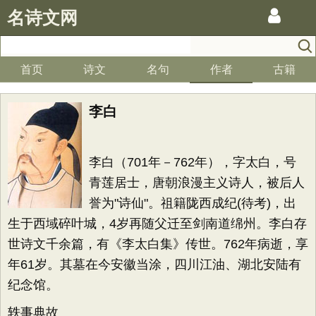
名诗文网
首页
诗文
名句
作者
古籍
李白
李白（701年－762年），字太白，号
青莲居士，唐朝浪漫主义诗人，被后人
誉为"诗仙"。祖籍陇西成纪(待考)，出
生于西域碎叶城，4岁再随父迁至剑南道绵州。李白存
世诗文千余篇，有《李太白集》传世。762年病逝，享
年61岁。其墓在今安徽当涂，四川江油、湖北安陆有
纪念馆。
轶事典故