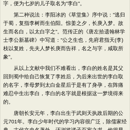
字，便为七岁的儿子取名为"李白"。
第二种说法：李阳冰的《草堂集》序中说："逃归
于蜀，复指李树而生伯阳。惊姜之夕，长庚入梦。故
生而名白，以太白字之"。范传正的《唐左拾遗翰林学
士李公新墓碑》中写道："公之生也，先府君指天(李)
枝以复姓，先夫人梦长庚而告祥，名之与字，咸取所
象"。
从以上文献中我们不难看出，李白的姓名是其父
回到蜀中给自己恢复了李姓后，为后来出世的李白取
的名字，李母梦到太白金星后于是有了身孕，在阵痛
难忍中生出李白，李白的名字就是根据这一梦境得来
的。
唐朝长安元年，李白出生于武则天执政后期的公
元701年。李白少年时代的学习内容很广泛，除儒家经