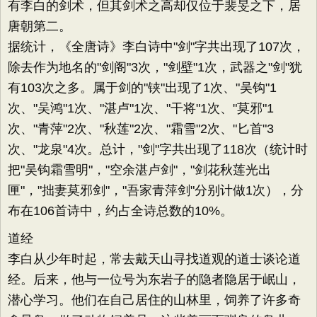
有李白的剑术，但其剑术之高却仅位于裴旻之下，居
唐朝第二。
据统计，《全唐诗》李白诗中"剑"字共出现了107次，
除去作为地名的"剑阁"3次，"剑壁"1次，武器之"剑"犹
有103次之多。属于剑的"铗"出现了1次、"吴钩"1
次、"吴鸿"1次、"湛卢"1次、"干将"1次、"莫邪"1
次、"青萍"2次、"秋莲"2次、"霜雪"2次、"匕首"3
次、"龙泉"4次。总计，"剑"字共出现了118次（统计时
把"吴钩霜雪明"，"空余湛卢剑"，"剑花秋莲光出
匣"，"拙妻莫邪剑"，"吾家青萍剑"分别计做1次），分
布在106首诗中，约占全诗总数的10%。
道经
李白从少年时起，常去戴天山寻找道观的道士谈论道
经。后来，他与一位号为东岩子的隐者隐居于岷山，
潜心学习。他们在自己居住的山林里，饲养了许多奇