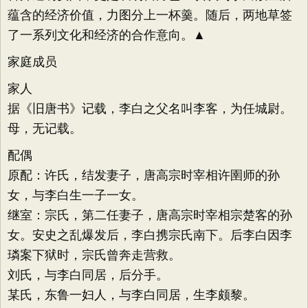
蕴含的经济价值，力图分上一杯羹。随后，两地草签
了一系列文化和经济的合作意向。▲
家庭成员
家人
据《旧唐书》记载，李白之父名叫李客，为任城尉。
母，无记载。
配偶
原配：许氏，结发妻子，唐高宗时宰相许圉师的孙
女，与李白生一子一女。
继室：宗氏，第二任妻子，唐高宗时宰相宗楚客的孙
女。安史之乱爆发后，李白携宗氏南下。后李白因李
璘案下狱时，宗氏曾奔走营救。
刘氏，与李白同居，后分手。
某氏，东鲁一妇人，与李白同居，生李颇黎。