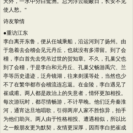
天外，一水中分白鹭洲。总为浮云能蔽日，长安不见
使人愁。"
诗友挚情
●重访江东
李白离开东鲁，便从任城乘船，沿运河到了扬州。由
于急着去会稽会见元丹丘，也就没有多滞留。到了会
稽，李白首先去凭吊过世的贺知章。不久，孔巢父也
到了会稽，于是李白和元丹丘、孔巢父畅游禹穴、兰
亭等历史遗迹，泛舟镜湖，往来剡溪等处，当然也少
不了在繁华都市会稽流连忘返。在金陵，李白遇见了
崔成甫。两人都是政治上的失意者，情怀更加相投。
每次游玩时，都尽情畅游，不计早晚。他们泛舟秦淮
河，通宵达旦地唱歌，引得两岸人家不胜惊异，拍手
为他们助兴。两人由于性格相投、遭遇相似，所以比
之一般朋友更为默契，友情更深厚，因而李白把崔成