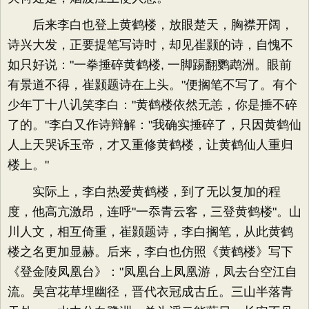
后来李白也登上黄鹤楼，放眼楚天，胸襟开阔，
诗兴大发，正要提笔写诗时，却见崔颢的诗，自愧不
如只好说："一拳捶碎黄鹤楼, 一脚踢翻鹦鹉洲。眼前
有景道不得，崔颢题诗在上头。"便搁笔不写了。有个
少年丁十八讥笑李白："黄鹤楼依然无恙，你是捶不碎
了的。"李白又作诗辩解："我确实捶碎了，只因黄鹤仙
人上天哭诉玉帝，才又重修黄鹤楼，让黄鹤仙人重归
楼上。"
实际上，李白热爱黄鹤楼，到了无以复加的程
度，他高亢激昂，连呼"一忝青云客，三登黄鹤楼"。山
川人文，相互倚重，崔颢题诗，李白搁笔，从此黄鹤
楼之名更加显赫。后来，李白也仿照《黄鹤楼》写下
《登金陵凤凰台》："凤凰台上凤凰游，凤去台空江自
流。吴宫花草埋幽径，晋代衣冠成古丘。三山半落青