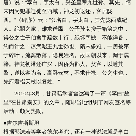
唐》说："李白，字太白，兴圣皇帝九世孙。其先，隋
末因为犯罪迁徙至西域，神龙初返还，客居陇
西。"《碑序》云："公名白，字太白，其先陇西成纪
人。绝嗣之家，难求谱牒。公子孙女搜于箱箧之中，
得公之亡子伯禽手疏数十行，纸坏字缺，不能详备，
约而计之：凉武昭王九世孙也。隋末多难，一房被窜
于碎叶，流离散落，隐易姓名。故国朝以来，漏于属
籍。神龙初潜还广汉，因侨为郡人。父客，以逋其
邑，遂以客为名，高卧云林，不求仕禄。公之生也，
先府君指天枝以复姓。"
2010年3月，甘肃籍学者雷达写了一篇《李白"故
里"在甘肃秦安》的文章，随即当地组织了网友签名等
活动，颇为热闹。
●吉尔吉斯斯坦
根据郭沫若等学者德尔考究，还有一种说法就是李白