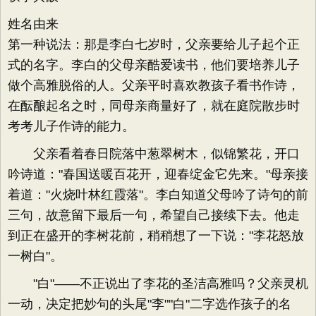
姓名由来
第一种说法：那是李白七岁时，父亲要给儿子起个正
式的名字。李白的父母亲酷爱读书，他们要培养儿子
做个高雅脱俗的人。父亲平时喜欢教孩子看书作诗，
在酝酿起名之时，同母亲商量好了，就在庭院散步时
考考儿子作诗的能力。
父亲看着春日院落中葱翠树木，似锦繁花，开口
吟诗道："春国送暖百花开，迎春绽金它先来。"母亲接
着道："火烧叶林红霞落"。李白知道父母吟了诗句的前
三句，故意留下最后一句，希望自己接续下去。他走
到正在盛开的李树花前，稍稍想了一下说："李花怒放
一树白"。
"白"——不正说出了李花的圣洁高雅吗？父亲灵机
一动，决定把妙句的头尾"李""白"二字选作孩子的名