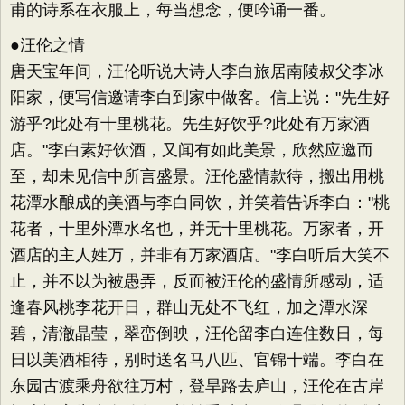
甫的诗系在衣服上，每当想念，便吟诵一番。
●汪伦之情
唐天宝年间，汪伦听说大诗人李白旅居南陵叔父李冰
阳家，便写信邀请李白到家中做客。信上说："先生好
游乎?此处有十里桃花。先生好饮乎?此处有万家酒
店。"李白素好饮酒，又闻有如此美景，欣然应邀而
至，却未见信中所言盛景。汪伦盛情款待，搬出用桃
花潭水酿成的美酒与李白同饮，并笑着告诉李白："桃
花者，十里外潭水名也，并无十里桃花。万家者，开
酒店的主人姓万，并非有万家酒店。"李白听后大笑不
止，并不以为被愚弄，反而被汪伦的盛情所感动，适
逢春风桃李花开日，群山无处不飞红，加之潭水深
碧，清澈晶莹，翠峦倒映，汪伦留李白连住数日，每
日以美酒相待，别时送名马八匹、官锦十端。李白在
东园古渡乘舟欲往万村，登旱路去庐山，汪伦在古岸