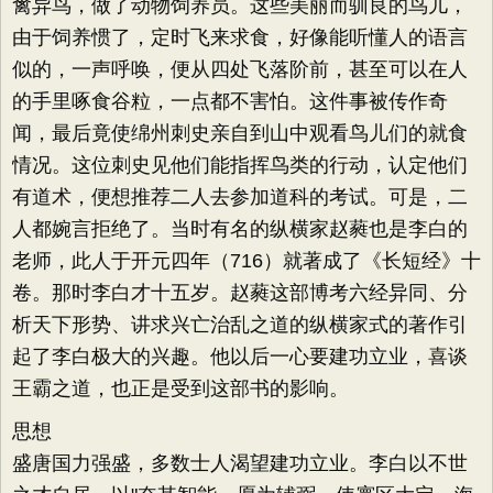
禽异鸟，做了动物饲养员。这些美丽而驯良的鸟儿，
由于饲养惯了，定时飞来求食，好像能听懂人的语言
似的，一声呼唤，便从四处飞落阶前，甚至可以在人
的手里啄食谷粒，一点都不害怕。这件事被传作奇
闻，最后竟使绵州刺史亲自到山中观看鸟儿们的就食
情况。这位刺史见他们能指挥鸟类的行动，认定他们
有道术，便想推荐二人去参加道科的考试。可是，二
人都婉言拒绝了。当时有名的纵横家赵蕤也是李白的
老师，此人于开元四年（716）就著成了《长短经》十
卷。那时李白才十五岁。赵蕤这部博考六经异同、分
析天下形势、讲求兴亡治乱之道的纵横家式的著作引
起了李白极大的兴趣。他以后一心要建功立业，喜谈
王霸之道，也正是受到这部书的影响。
思想
盛唐国力强盛，多数士人渴望建功立业。李白以不世