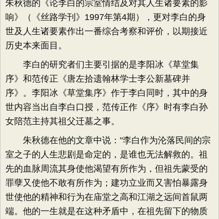
朱秋德的《论李白的宗室情结及对其人生诸要素的影
响》（《丝路学刊》1997年第4期），更对李白的身
世及人生诸要素作出一番综合考察和评价，以期接近
历史本来面目。
李白的研究者们主要引据的是李阳冰《草堂集
序》和范传正《唐左拾遗翰林学士李公新墓碑并
序》。李阳冰《草堂集序》作于李白同时，其中的身
世内容当出自李白口授，范传正作《序》时有李白孙
女陪范主持其祖父迁墓之事。
朱秋德在他的文章中说："李白作为沦落民间的宗
室之子的人生悲剧是命定的，是谁也无法解救的。祖
先的血脉周流其身使他渴望有所作为，但祖先蒙受的
罪孽又使他不敢有所作为；建功立业而又害怕暴露身
世使他的精神和行为在庙堂之高和江湖之远间首鼠两
端。他的一生就是在这种矛盾中，在祖先留下的物质