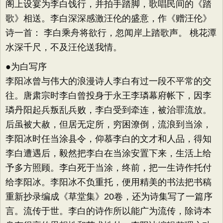
阁上设宴为李白饯行，并拍手踏脚，歌唱民间的《踏
歌》相送。李白深深感激汪伦的盛意，作《赠汪伦》
诗一首： 李白乘舟将欲行，忽闻岸上踏歌声。 桃花潭
水深千尺，不及汪伦送我情。
●为白写序
李阳冰曾与伟大的浪漫诗人李白有过一段不平常的交
往。唐肃宗时李白曾投身于永王李璘幕府帐下，因李
璘丹阳起兵叛乱兵败，李白受到牵连，被治罪流放。
后虽被大赦，但居无定所，穷困潦倒，流浪到当涂，
李阳冰时任当涂县令，仰慕李白的文才和人品，得知
李白遭遇后，毅然把李白在当涂安置下来，生活上给
予多方照顾。李白死于当涂，终前，把一生诗作托付
给李阳冰。李阳冰不负重托，便用精美的书法把书稿
重新抄录编成《草堂集》20卷，还为诗集写了一篇序
言。流传于世。李白的诗作所以能广为流传，除诗本