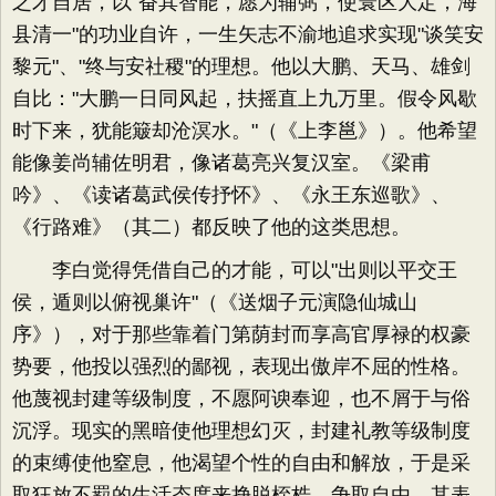
之才自居，以"奋其智能，愿为辅弼，使寰区大定，海
县清一"的功业自许，一生矢志不渝地追求实现"谈笑安
黎元"、"终与安社稷"的理想。他以大鹏、天马、雄剑
自比："大鹏一日同风起，扶摇直上九万里。假令风歇
时下来，犹能簸却沧溟水。"（《上李邕》）。他希望
能像姜尚辅佐明君，像诸葛亮兴复汉室。《梁甫
吟》、《读诸葛武侯传抒怀》、《永王东巡歌》、
《行路难》（其二）都反映了他的这类思想。
李白觉得凭借自己的才能，可以"出则以平交王
侯，遁则以俯视巢许"（《送烟子元演隐仙城山
序》），对于那些靠着门第荫封而享高官厚禄的权豪
势要，他投以强烈的鄙视，表现出傲岸不屈的性格。
他蔑视封建等级制度，不愿阿谀奉迎，也不屑于与俗
沉浮。现实的黑暗使他理想幻灭，封建礼教等级制度
的束缚使他窒息，他渴望个性的自由和解放，于是采
取狂放不羁的生活态度来挣脱桎梏、争取自由。其表