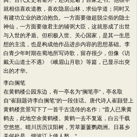
典、古代文史名著外，还浏览诸子百家之书。他很早
就相信喜欢道教，喜欢隐居山林，求仙学道；同时又
有建功立业的政治抱负。一方面要做超脱尘俗的隐士
神仙，一方面要做君主的辅弼大臣，这就形成了出世
与入世的矛盾。但积极入世、关心国家，是其一生思
想的主流，也是构成他作品进步内容的思想基础。李
白青少年时期在蜀地所写诗歌，留存很少，但像《访
戴天山道士不遇》《峨眉山月歌》等篇，已显示出突
出的才华。
李白搁笔
在黄鹤楼公园东边，有一亭名为"搁笔亭"，亭名取
自"崔颢题诗李白搁笔"的一段佳话。唐代诗人崔颢登上
黄鹤楼赏景写下了一首千古流传的名作："昔人已乘黄
鹤去，此地空余黄鹤楼。黄鹤一去不复返，白云千载
空悠悠。晴川历历汉阳树，芳草萋萋鹦鹉洲。日暮乡
关何处是，烟波江上使人愁。"