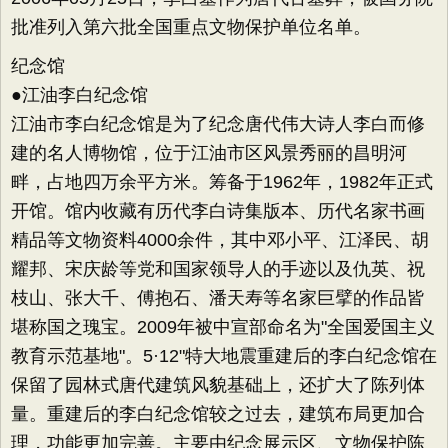
批准列入第六批全国重点文物保护单位名单。
纪念馆
●江油李白纪念馆
江油市李白纪念馆是为了纪念唐代伟大诗人李白而修
建的名人博物馆，位于江油市区风景秀丽的昌明河
畔，占地四万余平方米。筹备于1962年，1982年正式
开馆。馆内收藏有历代李白诗集版本、历代名家书画
精品等文物资料4000余件，其中邓小平、江泽民、胡
耀邦、宋庆龄等党和国家领导人的手迹以及仇英、祝
枝山、张大千、傅抱石、潘天寿等名家巨擘的作品皆
堪称国之瑰宝。2009年被中宣部命名为"全国爱国主义
教育示范基地"。5·12"特大地震重建后的李白纪念馆在
保留了园林式唐代建筑风貌基础上，还扩大了陈列体
量。重建后的李白纪念馆较之过去，建筑布局更加合
理，功能更加完善。主要由纪念展示区、文物保护陈