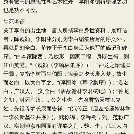
身有很高的思想性和艺术性外，李阳冰编辑整理之功
也是功不可没。
生死考证
关于李白的出生地，唐人所撰李白身世资料，最可信
者，除魏颢、李阳冰分别为李白编集所写的序文外，
再就是刘全白、范传正于李白身后为他写的碣记和碑
序。"白本家陇西，乃放形，因家于绵。身既生蜀，则
江山英秀。"（魏颢《李翰林集序》）；"神龙之始逃归
于蜀，复指李树而生伯阳；惊姜之夕长庚入梦，故生
而名白，以太白字之。"(李阳冰《草堂集序》)；"君名
白，广汉人。"(刘全白《唐故翰林李君碣记》)；"神龙
之初，潜还广汉。...公之生也，先府君指天枝以复
姓，先祖母梦长庚而告祥。"(范传正《唐左拾遗翰林学
士李公新墓碑并序》)。魏称绵，李称蜀，刘、范称广
汉。实则地点相同而有详略之别，魏、李、范三人均