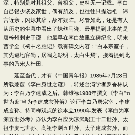
深，特别是对其祖父、曾祖父，史料无一记载。李白
自己很少谈及家世，偶有所及，也往往只提远祖，讳
言近亲，闪烁其辞，故布疑阵。尽管如此，还是有人
从历史的尘幕中看出了蛛丝马迹。最早提到此事的是
唐梓州刺史于邵，他最早在李白故里立碑纪念，明末
曹学全《蜀中名胜记》载有碑文内容："白本宗室子，
其先避地客蜀，居蜀之彰明，太白生焉"。接着提到此
事的乃宋人杜田。
延至当代，才有《中国青年报》1985年7月28日
所载兼葭《李白身世之谜》，转述台湾学者罗香林认
为：李白乃李建成之后。韩维禄1988年撰文《李白"五
世为庶"当为李建成玄孙解》论证李白乃唐宗室，李建
成玄孙。持同样观点的徐本立1990年发表《李白为李
渊五世孙考》亦认为李白应为凉武昭王十二世孙、太
祖李虎七世孙、高祖李渊五世孙、太子建成玄孙。而