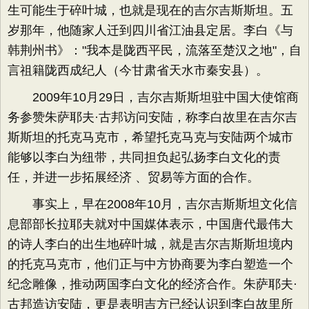
生可能生于碎叶城，也就是现在的吉尔吉斯斯坦。五
岁那年，他随家人迁到四川省江油县定居。李白《与
韩荆州书》："我本是陇西平民，流落至楚汉之地"，自
言祖籍陇西成纪人（今甘肃省天水市秦安县）。
2009年10月29日，吉尔吉斯斯坦驻中国大使馆商
务参赞朱萨耶夫·古邦访问安陆，称李白故里在吉尔吉
斯斯坦的托克马克市，希望托克马克与安陆两个城市
能够以李白为纽带，共同担负起弘扬李白文化的责
任，并进一步拓展经济 、贸易等方面的合作。
事实上，早在2008年10月，吉尔吉斯斯坦文化信
息部部长拉耶夫就对中国媒体表示，中国唐代最伟大
的诗人李白的出生地碎叶城，就是吉尔吉斯斯坦境内
的托克马克市，他们正与中方协商要为李白塑造一个
纪念雕像，推动两国李白文化的经济合作。朱萨耶夫·
古邦造访安陆，更是表明吉方已经认识到李白故里所