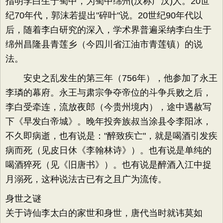
指明李白生于蜀中，为蜀中绵州(汉称广汉)人。20世
纪70年代，郭沫若提出"碎叶"说。20世纪90年代以
后，随着李白研究的深入，学术界普遍采纳李白生于
绵州昌隆县青莲乡（今四川省江油市青莲镇）的说
法。
安史之乱发生的第三年（756年），他参加了永王
李璘的幕府。永王与肃宗争夺帝位的斗争兵败之后，
李白受牵连，流放夜郎（今贵州境内），途中遇赦写
下《早发白帝城》。晚年投奔族叔当涂县令李阳冰，
不久即病逝，也有说是："醉致疾亡"，就是喝酒引发疾
病而死（见皮日休《李翰林诗》）。也有说是单纯的
喝酒猝死（见《旧唐书》）。也有说是醉酒入江中捉
月溺死，这种说法古已有之且广为流传。
身世之谜
关于诗仙李太白的家世和身世，唐代当时就讳莫如